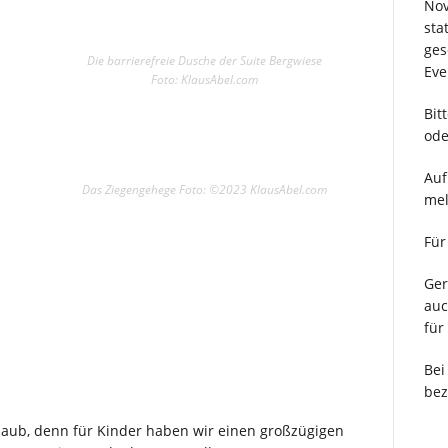
Nov
sta
ges
Die barrierefreie Dusche der Suite Bergwiese
Eve
Foto: KlausAbel.com
Bit
ode
Auf
Das Ziegengehege Foto: ©2023 KlausAbel.com
mel
Fü
Ger
auc
für
Bei
bez
laub, denn für Kinder haben wir einen großzügigen