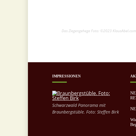
Das Ziegengehege Foto: ©2023 KlausAbel.co
IMPRESSIONEN
AK
NE
RE
Schwarzwald Panorama mit
NEU
Braunbergstüble. Foto: Steffen Birk
Wie
Be