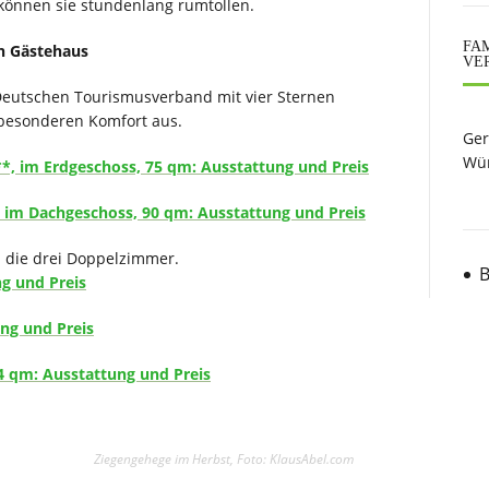
können sie stundenlang rumtollen.
FAM
n Gästehaus
VE
eutschen Tourismusverband mit vier Sternen
besonderen Komfort aus.
Ger
Wün
*, im Erdgeschoss, 75 qm: Ausstattung und Preis
 im Dachgeschoss, 90 qm: Ausstattung und Preis
d die drei Doppelzimmer.
B
ng und Preis
ung und Preis
24 qm: Ausstattung und Preis
Ziegengehege im Herbst, Foto: KlausAbel.com