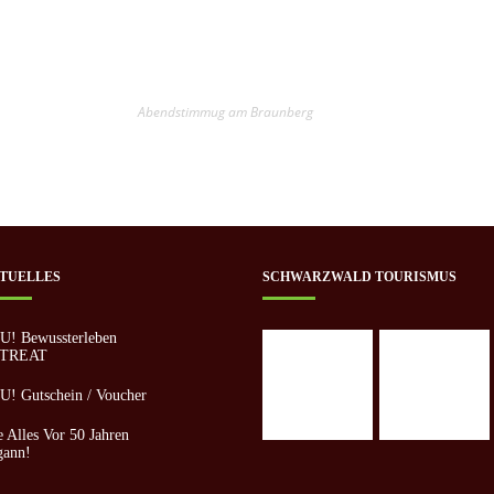
m
Abendstimmug am Braunberg
TUELLES
SCHWARZWALD TOURISMUS
U! Bewussterleben
TREAT
! Gutschein / Voucher
 Alles Vor 50 Jahren
gann!