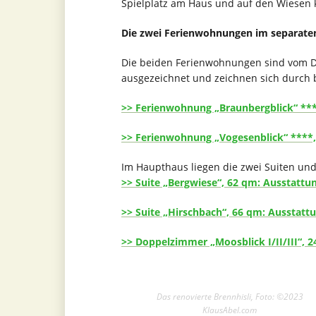
Spielplatz am Haus und auf den Wiesen 
Die zwei Ferienwohnungen im separate
Die beiden Ferienwohnungen sind vom D
ausgezeichnet und zeichnen sich durch 
>> Ferienwohnung „Braunbergblick“ ***
>> Ferienwohnung „Vogesenblick“ ****,
Im Haupthaus liegen die zwei Suiten un
>> Suite „Bergwiese“, 62 qm: Ausstattu
>> Suite „Hirschbach“, 66 qm: Ausstatt
>> Doppelzimmer „Moosblick I/II/III“, 
Das renovierte Brennhisli, Foto: ©2023
KlausAbel.com