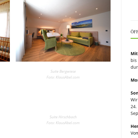
ÖF
Mi
bis
du
Suite Bergwiese
.
Foto: KlausAbel.com
Mo
So
Wir
24.
Sep
Suite Hirschbach
Foto: KlausAbel.com
Her
Vom