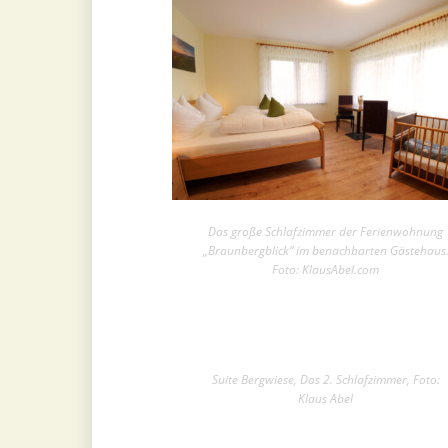
Das große Schlafzimmer der Ferienwohnung
„Braunbergblick“ im benachbarten Gästehaus
Foto: KlausAbel.com
Suite Bergwiese, Das 2. Schlafzimmer, Foto:
Klaus Abel