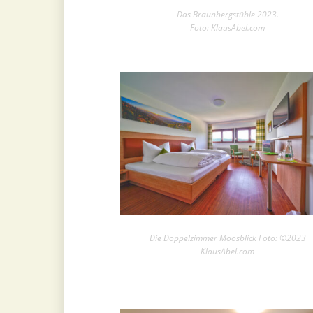
Das Braunbergstüble 2023.
Foto: KlausAbel.com
Die Doppelzimmer Moosblick Foto: ©2023
KlausAbel.com