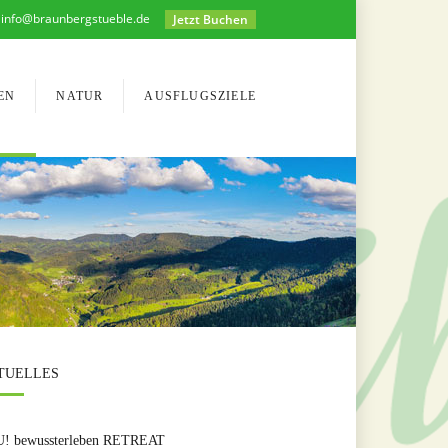
info@braunbergstueble.de
Jetzt Buchen
EN
NATUR
AUSFLUGSZIELE
TUELLES
! bewussterleben RETREAT