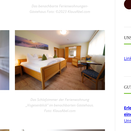
Das benachbarte Ferienwohnungen-
Gästehaus Foto: ©2023 KlausAbel.com
UN
Lin
GU
Das Schlafzimmer der Ferienwohnung
„Vogesenblick“ im benachbarten Gästehaus.
Erl
Foto: KlausAbel.com
ein
Uns